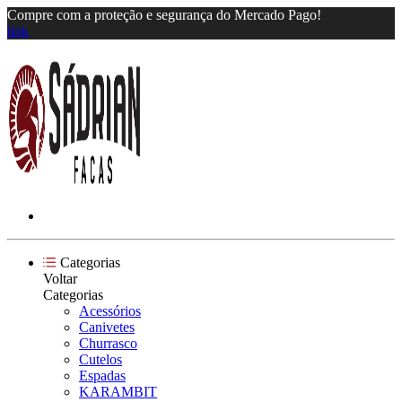
Compre com a proteção e segurança do Mercado Pago!
link
Categorias
Voltar
Categorias
Acessórios
Canivetes
Churrasco
Cutelos
Espadas
KARAMBIT