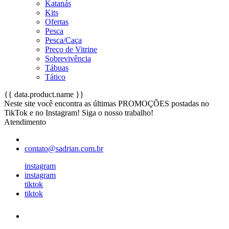
Katanás
Kits
Ofertas
Pesca
Pesca/Caça
Preço de Vitrine
Sobrevivência
Tábuas
Tático
{{ data.product.name }}
Neste site você encontra as últimas PROMOÇÕES postadas no
TikTok e no Instagram! Siga o nosso trabalho!
Atendimento
contato@sadrian.com.br
instagram
instagram
tiktok
tiktok